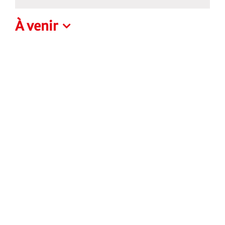
Notice
À venir
Sélectionnez
une
date.