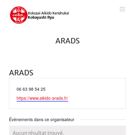
Passer
au
contenu
ARADS
ARADS
Téléphone
06 63 98 54 25
Site
https://www.aikido-arads.fr/
web
Évènements dans ce organisateur
Aucun résultat trouvé.